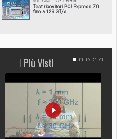
08 LUG 2026
OSCILLOSCOPI
Test ricevitori PCI Express 7.0
fino a 128 GT/s
I Più Visti