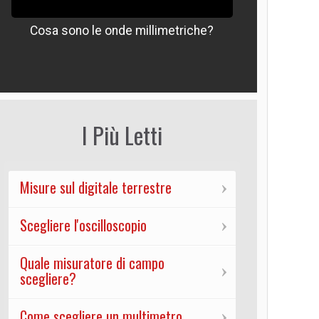
Cosa sono le onde millimetriche?
Che signif
I Più Letti
Misure sul digitale terrestre
Scegliere l'oscilloscopio
Quale misuratore di campo
scegliere?
Come scegliere un multimetro