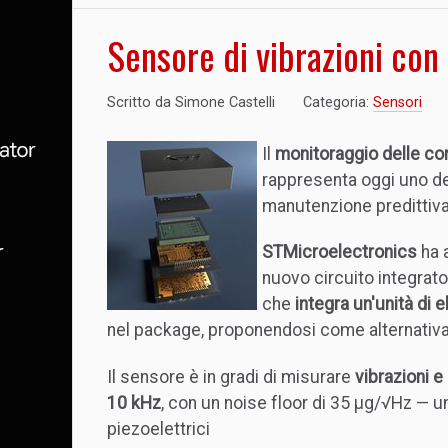
Sensore di vibrazioni con
Scritto da
Simone Castelli
Categoria:
Sensori
Il
monitoraggio delle con
rappresenta oggi uno degl
manutenzione predittiva 
STMicroelectronics
ha 
nuovo circuito integrat
che
integra un'unità di 
nel package, proponendosi come alternativa a
Il sensore è in gradi di misurare
vibrazioni e 
10 kHz
, con un noise floor di 35 µg/√Hz — u
piezoelettrici