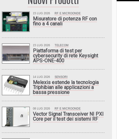
15 LUG 2026
RF E MICROONDE
Misuratore di potenza RF con
fino a 4 canali
15 LUG 2026
TELECOM
Piattaforma di test per
cybersecurity di rete Keysight
APS-ONE-400
14 LUG 2026
SENSORI
Melexis estende la tecnologia
Triphibian alle applicazioni a
bassa pressione
08 LUG 2026
RF E MICROONDE
Vector Signal Transceiver NI PXI
Core per il test dei sistemi RF