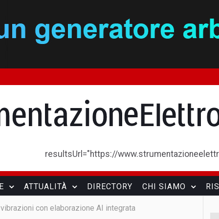
resultsUrl="https://www.strumentazioneelettron
E
ATTUALITÀ
DIRECTORY
CHI SIAMO
RI
vibrazioni con elaborazione AI integrata