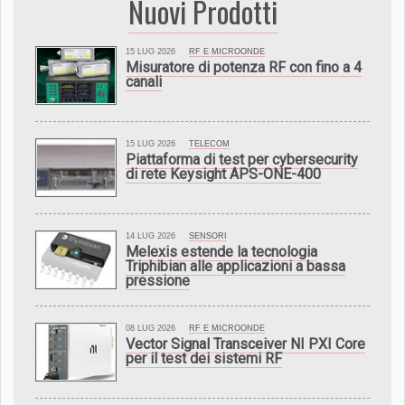
Nuovi Prodotti
15 LUG 2026
RF E MICROONDE
Misuratore di potenza RF con fino a 4
canali
15 LUG 2026
TELECOM
Piattaforma di test per cybersecurity
di rete Keysight APS-ONE-400
14 LUG 2026
SENSORI
Melexis estende la tecnologia
Triphibian alle applicazioni a bassa
pressione
08 LUG 2026
RF E MICROONDE
Vector Signal Transceiver NI PXI Core
per il test dei sistemi RF