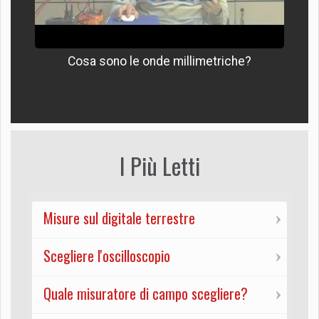
Cosa sono le onde millimetriche?
I Più Letti
Misure sul digitale terrestre
Scegliere l'oscilloscopio
Quale misuratore di campo scegliere?