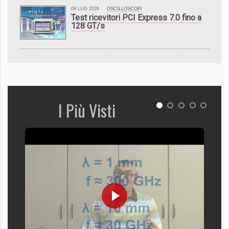
08 LUG 2026
OSCILLOSCOPI
Test ricevitori PCI Express 7.0 fino a
128 GT/s
I Più Visti