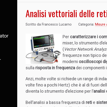
Analisi vettoriali delle ret
Scritto da
Francesco Lucarno
Categoria:
Misure 
Per
caratterizzare i com
mixer, lo strumento d’ele
(
Vector Network Analyz
frequenze non tipico del
moderni
oscilloscopi dig
sulla
risposta in frequenza
dei componenti 
Anzi, molte volte si richiede un range di ind
volte fino a pochi Hertz) che è al di fuori de
diventa lo strumento d’elezione per l’
analisi 
Bell’analisi a bassa frequenza di
reti
e
sistem