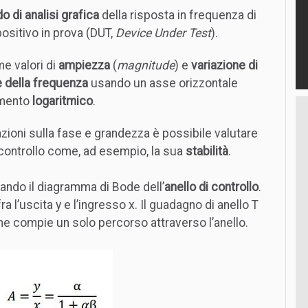
 di analisi grafica
della risposta in frequenza di
positivo in prova (DUT,
Device Under Test
).
 valori di
ampiezza
(
magnitude
) e
variazione di
e della frequenza
usando un asse orizzontale
amento
logaritmico
.
azioni sulla fase e grandezza è possibile valutare
 controllo come, ad esempio, la sua
stabilità
.
vando il diagramma di Bode dell’
anello di controllo
.
a l’uscita y e l’ingresso x. Il guadagno di anello T
he compie un solo percorso attraverso l’anello.