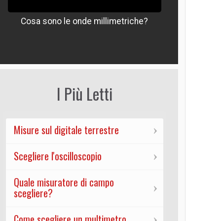
Cosa sono le onde millimetriche?
Che signif
I Più Letti
Misure sul digitale terrestre
Scegliere l'oscilloscopio
Quale misuratore di campo
scegliere?
Come scegliere un multimetro