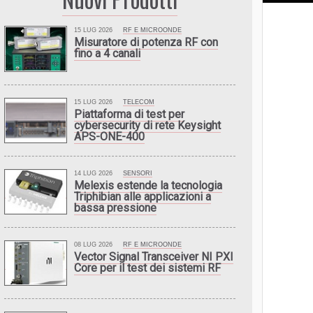
15 LUG 2026
RF E MICROONDE
Misuratore di potenza RF con
fino a 4 canali
15 LUG 2026
TELECOM
Piattaforma di test per
cybersecurity di rete Keysight
APS-ONE-400
14 LUG 2026
SENSORI
Melexis estende la tecnologia
Triphibian alle applicazioni a
bassa pressione
08 LUG 2026
RF E MICROONDE
Vector Signal Transceiver NI PXI
Core per il test dei sistemi RF