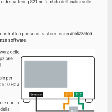
ro di scattering S21 nell’ambito dell’analisi sulle
i costruttori possono trasformarsi in
analizzatori
enze software
.
warz delle
opzione
l
olo
per
 da 10 Hz a
lo e quello
 della