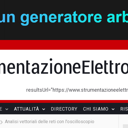
resultsUrl="https://www.strumentazioneelettron
E
ATTUALITÀ
DIRECTORY
CHI SIAMO
RI
Analisi vettoriali delle reti con l'oscilloscopio