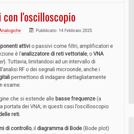
i con l'oscilloscopio
Analogiche
Pubblicato: 14 Febbraio 2025
ponenti attivi
o passivi come filtri, amplificatori e
zione è l’
analizzatore di reti vettoriale
, o
VNA
er
). Tuttavia, limitandosi ad un intervallo di
l’analisi RF o dei segnali microonde, anche i
itali
permettono di indagare dettagliatamente
in esame.
agine che si estende alle
basse frequenze
(a
lla portata dei VNA; in questi casi l’oscilloscopio
delle reti
.
i di controllo
, il
diagramma di Bode
(Bode plot)