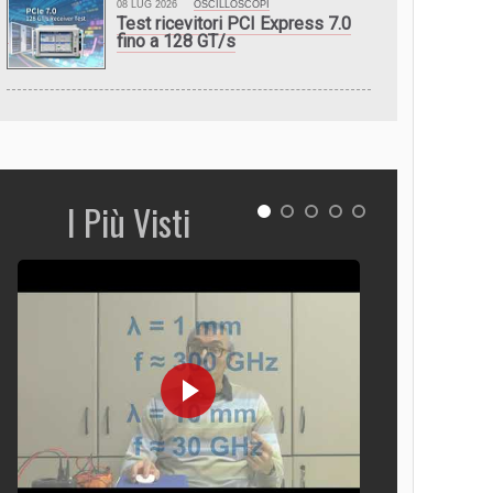
08 LUG 2026
OSCILLOSCOPI
Test ricevitori PCI Express 7.0
fino a 128 GT/s
I Più Visti