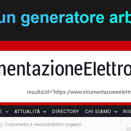
resultsUrl="https://www.strumentazioneelettron
E
ATTUALITÀ
DIRECTORY
CHI SIAMO
RI
Colorimetro a semiconduttori organici