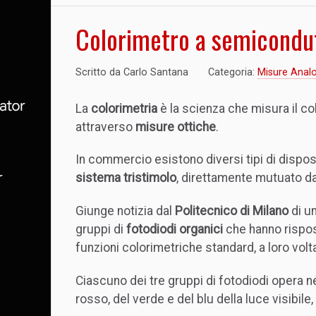
Colorimetro a semicondut
Scritto da
Carlo Santana
Categoria:
Misure Anal
La
colorimetria
è la scienza che misura il co
attraverso
misure ottiche
.
In commercio esistono diversi tipi di disposit
sistema tristimolo
, direttamente mutuato d
Giunge notizia dal
Politecnico di Milano
di un
gruppi di
fotodiodi organici
che hanno rispost
funzioni colorimetriche standard, a loro vol
Ciascuno dei tre gruppi di fotodiodi opera n
rosso, del verde e del blu della luce visibile,