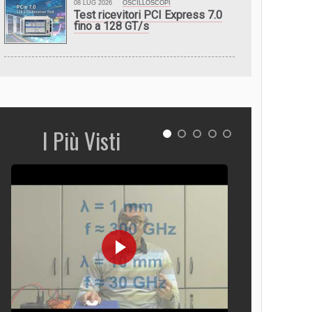
08 LUG 2026
OSCILLOSCOPI
Test ricevitori PCI Express 7.0
fino a 128 GT/s
I Più Visti