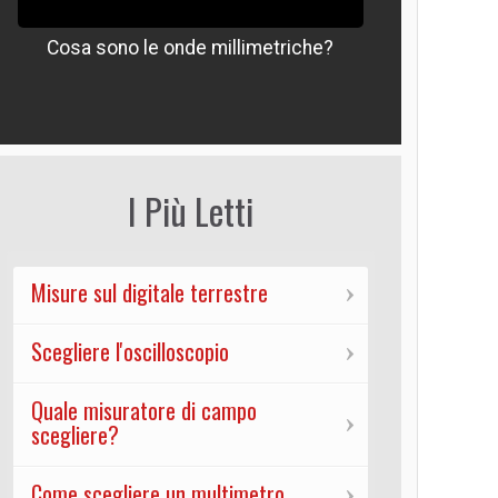
Cosa sono le onde millimetriche?
Che signif
I Più Letti
Misure sul digitale terrestre
Scegliere l'oscilloscopio
Quale misuratore di campo
scegliere?
Come scegliere un multimetro