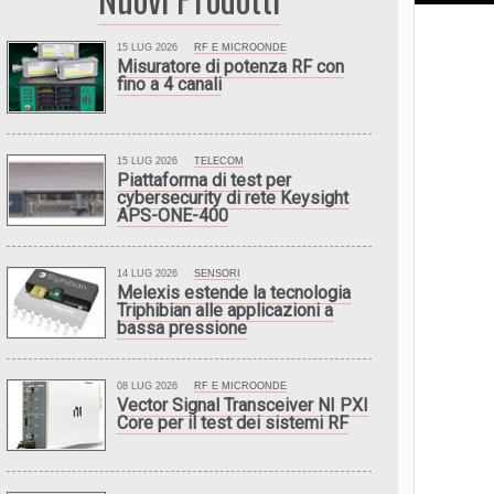
15 LUG 2026
RF E MICROONDE
Misuratore di potenza RF con
fino a 4 canali
15 LUG 2026
TELECOM
Piattaforma di test per
cybersecurity di rete Keysight
APS-ONE-400
14 LUG 2026
SENSORI
Melexis estende la tecnologia
Triphibian alle applicazioni a
bassa pressione
08 LUG 2026
RF E MICROONDE
Vector Signal Transceiver NI PXI
Core per il test dei sistemi RF