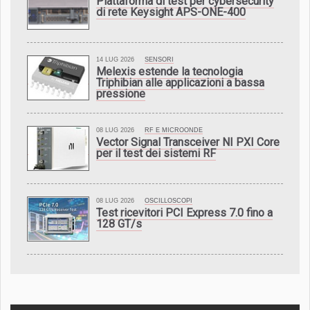
Piattaforma di test per cybersecurity
di rete Keysight APS-ONE-400
14 LUG 2026
SENSORI
Melexis estende la tecnologia
Triphibian alle applicazioni a bassa
pressione
08 LUG 2026
RF E MICROONDE
Vector Signal Transceiver NI PXI Core
per il test dei sistemi RF
08 LUG 2026
OSCILLOSCOPI
Test ricevitori PCI Express 7.0 fino a
128 GT/s