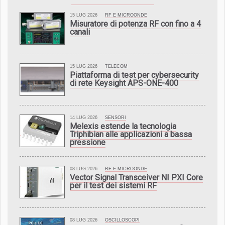
15 LUG 2026
RF E MICROONDE
Misuratore di potenza RF con fino a 4
canali
15 LUG 2026
TELECOM
Piattaforma di test per cybersecurity
di rete Keysight APS-ONE-400
14 LUG 2026
SENSORI
Melexis estende la tecnologia
Triphibian alle applicazioni a bassa
pressione
08 LUG 2026
RF E MICROONDE
Vector Signal Transceiver NI PXI Core
per il test dei sistemi RF
08 LUG 2026
OSCILLOSCOPI