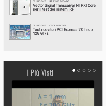
08 LUG 2026
RF E MICROONDE
Vector Signal Transceiver NI PXI Core
per il test dei sistemi RF
08 LUG 2026
OSCILLOSCOPI
Test ricevitori PCI Express 7.0 fino a
128 GT/s
I Più Visti