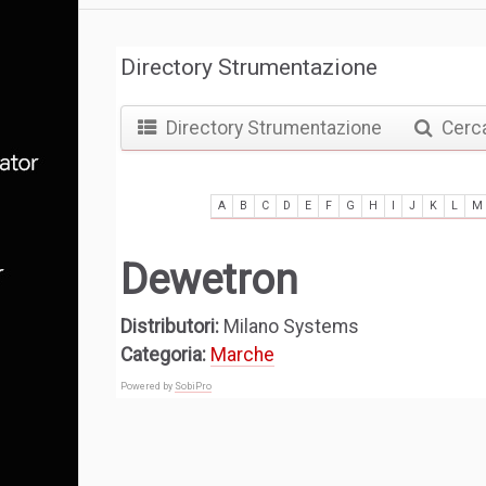
Directory Strumentazione
Directory Strumentazione
Cerc
A
B
C
D
E
F
G
H
I
J
K
L
M
Dewetron
Distributori:
Milano Systems
Categoria:
Marche
Powered by
SobiPro