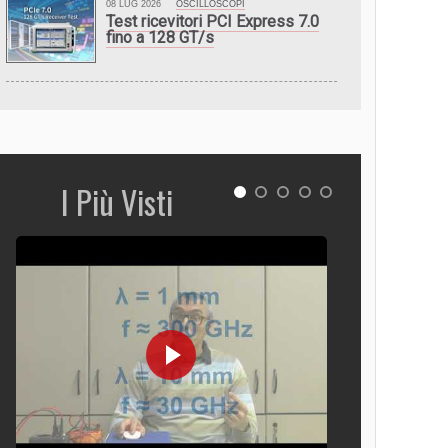
08 LUG 2026
OSCILLOSCOPI
Test ricevitori PCI Express 7.0
fino a 128 GT/s
I Più Visti