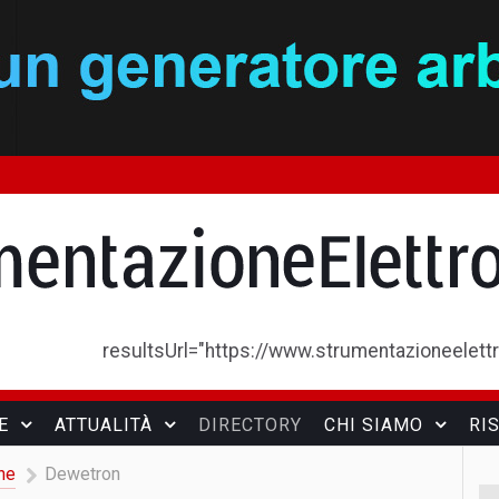
resultsUrl="https://www.strumentazioneelettron
E
ATTUALITÀ
DIRECTORY
CHI SIAMO
RI
he
Dewetron