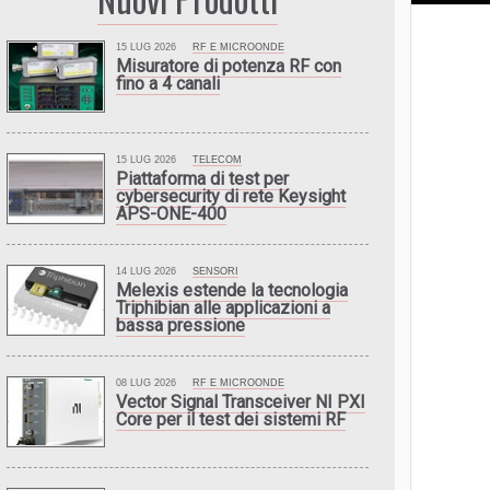
15 LUG 2026
RF E MICROONDE
Misuratore di potenza RF con
fino a 4 canali
15 LUG 2026
TELECOM
Piattaforma di test per
cybersecurity di rete Keysight
APS-ONE-400
14 LUG 2026
SENSORI
Melexis estende la tecnologia
Triphibian alle applicazioni a
bassa pressione
08 LUG 2026
RF E MICROONDE
Vector Signal Transceiver NI PXI
Core per il test dei sistemi RF