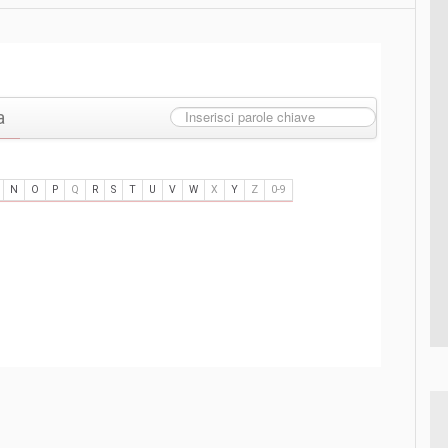
a
N
O
P
Q
R
S
T
U
V
W
X
Y
Z
0-9