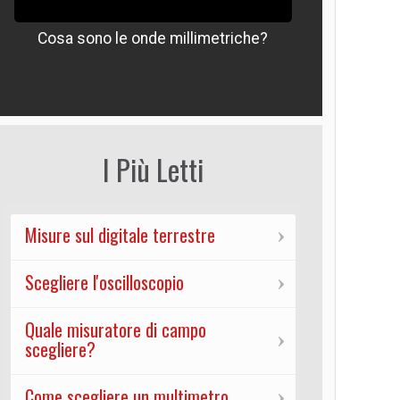
Cosa sono le onde millimetriche?
Che signif
I Più Letti
Misure sul digitale terrestre
Scegliere l'oscilloscopio
Quale misuratore di campo
scegliere?
Come scegliere un multimetro