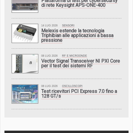
Piattaforma di test per cybersecurity
di rete Keysight APS-ONE-400
14 LUG 2026
SENSORI
Melexis estende la tecnologia
Triphibian alle applicazioni a bassa
pressione
08 LUG 2026
RF E MICROONDE
Vector Signal Transceiver NI PXI Core
per il test dei sistemi RF
08 LUG 2026
OSCILLOSCOPI
Test ricevitori PCI Express 7.0 fino a
128 GT/s