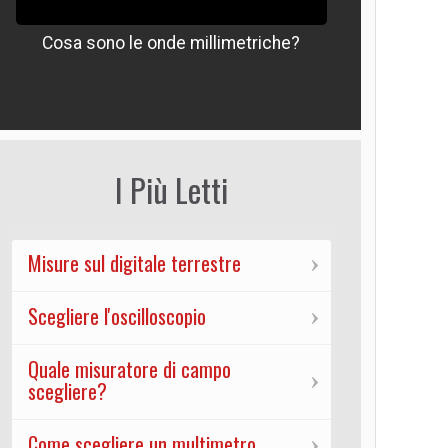
Cosa sono le onde millimetriche?
Che signif
I Più Letti
Misure sul digitale terrestre
Scegliere l'oscilloscopio
Quale misuratore di campo
scegliere?
Come scegliere un multimetro