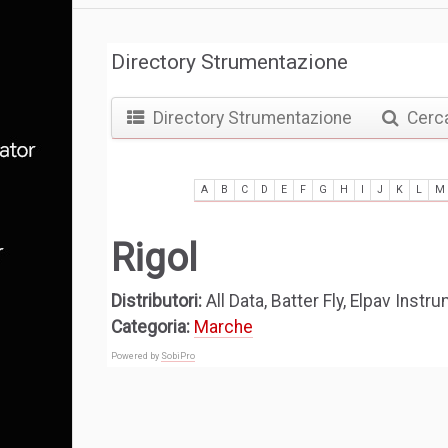
Directory Strumentazione
Directory Strumentazione
Cerc
A
B
C
D
E
F
G
H
I
J
K
L
M
Rigol
Distributori:
All Data, Batter Fly, Elpav Inst
Categoria:
Marche
Powered by
SobiPro