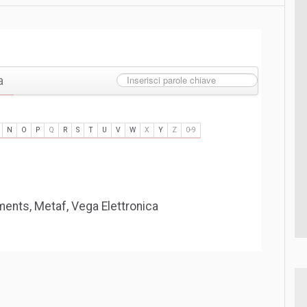
a
N
O
P
Q
R
S
T
U
V
W
X
Y
Z
0-9
ruments, Metaf, Vega Elettronica