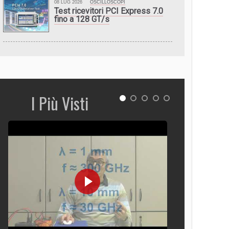
08 LUG 2026
OSCILLOSCOPI
Test ricevitori PCI Express 7.0
fino a 128 GT/s
I Più Visti