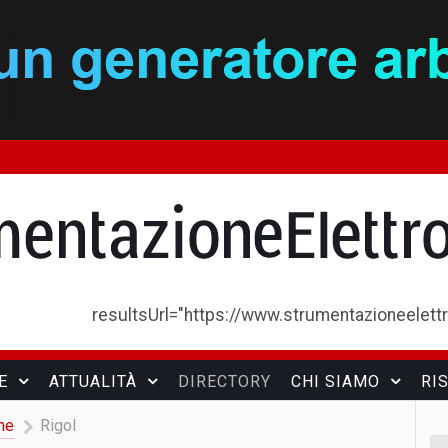
resultsUrl="https://www.strumentazioneelettron
E
ATTUALITÀ
DIRECTORY
CHI SIAMO
RI
he
Rigol