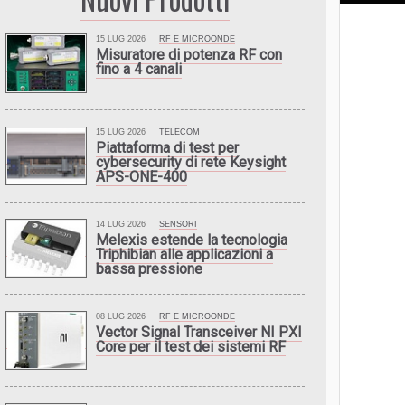
15 LUG 2026
RF E MICROONDE
Misuratore di potenza RF con
fino a 4 canali
15 LUG 2026
TELECOM
Piattaforma di test per
cybersecurity di rete Keysight
APS-ONE-400
14 LUG 2026
SENSORI
Melexis estende la tecnologia
Triphibian alle applicazioni a
bassa pressione
08 LUG 2026
RF E MICROONDE
Vector Signal Transceiver NI PXI
Core per il test dei sistemi RF