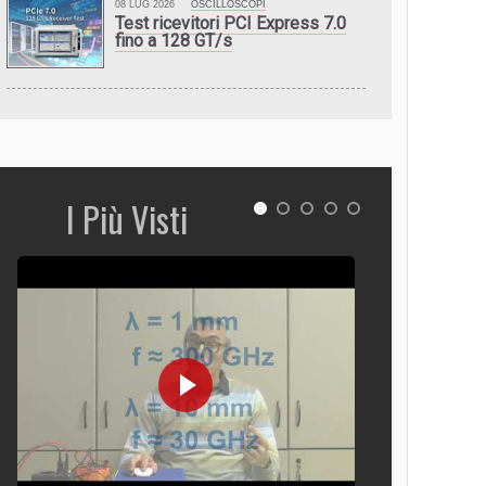
08 LUG 2026
OSCILLOSCOPI
Test ricevitori PCI Express 7.0
fino a 128 GT/s
I Più Visti