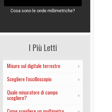
Cosa sono le onde millimetriche?
Che signif
I Più Letti
Misure sul digitale terrestre
Scegliere l'oscilloscopio
Quale misuratore di campo
scegliere?
Come scegliere un multimetro