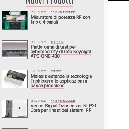
15 LUG 2026
RF E MICROONDE
Misuratore di potenza RF con
fino a 4 canali
15 LUG 2026
TELECOM
Piattaforma di test per
cybersecurity di rete Keysight
APS-ONE-400
14 LUG 2026
SENSORI
Melexis estende la tecnologia
Triphibian alle applicazioni a
bassa pressione
08 LUG 2026
RF E MICROONDE
Vector Signal Transceiver NI PXI
Core per il test dei sistemi RF