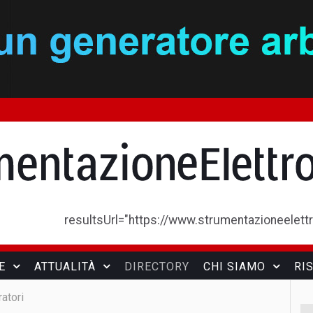
resultsUrl="https://www.strumentazioneelettron
E
ATTUALITÀ
DIRECTORY
CHI SIAMO
RI
atori