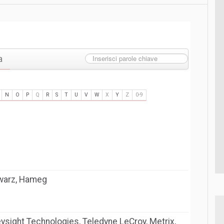
a
N
O
P
Q
R
S
T
U
V
W
X
Y
Z
0-9
hwarz, Hameg
eysight Technologies, Teledyne LeCroy, Metrix,