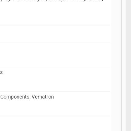
ts
RS Components, Vematron