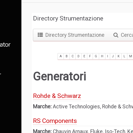
Directory Strumentazione
Directory Strumentazione
Cerc
A
B
C
D
E
F
G
H
I
J
K
L
M
Generatori
Rohde & Schwarz
Marche:
Active Technologies, Rohde & Sc
RS Components
Marche:
Chauvin Arnaux, Fluke, Iso-Tech, K