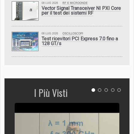
08 LUG 2026
RF E MICROONDE
Vector Signal Transceiver NI PXI Core
per il test dei sistemi RF
08 LUG 2026
OSCILLOSCOPI
Test ricevitori PCI Express 7.0 fino a
128 GT/s
I Più Visti