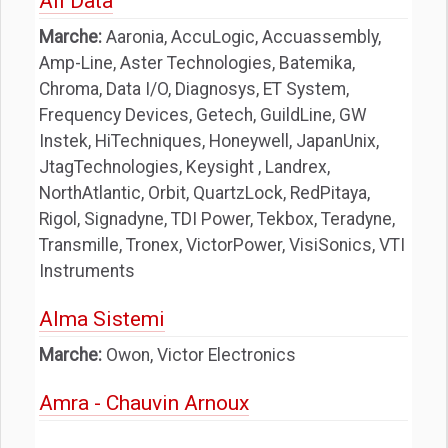
All Data
Marche:
Aaronia, AccuLogic, Accuassembly,
Amp-Line, Aster Technologies, Batemika,
Chroma, Data I/O, Diagnosys, ET System,
Frequency Devices, Getech, GuildLine, GW
Instek, HiTechniques, Honeywell, JapanUnix,
JtagTechnologies, Keysight , Landrex,
NorthAtlantic, Orbit, QuartzLock, RedPitaya,
Rigol, Signadyne, TDI Power, Tekbox, Teradyne,
Transmille, Tronex, VictorPower, VisiSonics, VTI
Instruments
Alma Sistemi
Marche:
Owon, Victor Electronics
Amra - Chauvin Arnoux