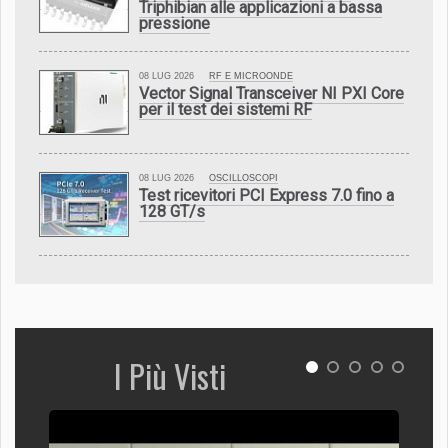
Triphibian alle applicazioni a bassa
pressione
08 LUG 2026
RF E MICROONDE
Vector Signal Transceiver NI PXI Core
per il test dei sistemi RF
08 LUG 2026
OSCILLOSCOPI
Test ricevitori PCI Express 7.0 fino a
128 GT/s
I Più Visti