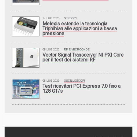
14 LUG 2026
SENSORI
Melexis estende la tecnologia
Triphibian alle applicazioni a bassa
pressione
08 LUG 2026
RF E MICROONDE
Vector Signal Transceiver NI PXI Core
per il test dei sistemi RF
08 LUG 2026
OSCILLOSCOPI
Test ricevitori PCI Express 7.0 fino a
128 GT/s