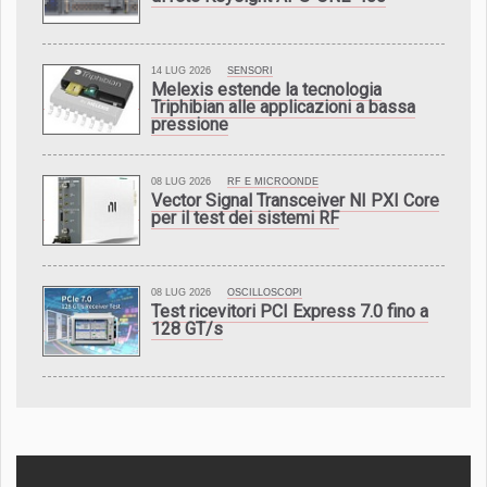
14 LUG 2026
SENSORI
Melexis estende la tecnologia
Triphibian alle applicazioni a bassa
pressione
08 LUG 2026
RF E MICROONDE
Vector Signal Transceiver NI PXI Core
per il test dei sistemi RF
08 LUG 2026
OSCILLOSCOPI
Test ricevitori PCI Express 7.0 fino a
128 GT/s