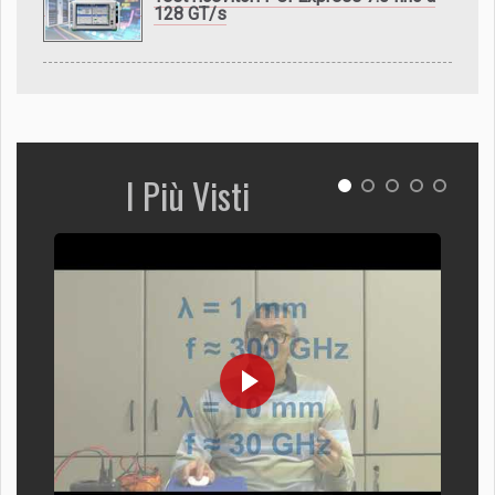
128 GT/s
I Più Visti