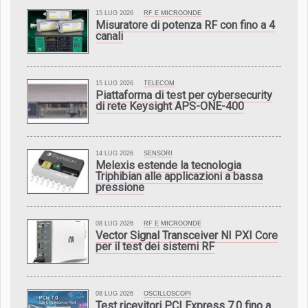
15 LUG 2026
RF E MICROONDE
Misuratore di potenza RF con fino a 4
canali
15 LUG 2026
TELECOM
Piattaforma di test per cybersecurity
di rete Keysight APS-ONE-400
14 LUG 2026
SENSORI
Melexis estende la tecnologia
Triphibian alle applicazioni a bassa
pressione
08 LUG 2026
RF E MICROONDE
Vector Signal Transceiver NI PXI Core
per il test dei sistemi RF
08 LUG 2026
OSCILLOSCOPI
Test ricevitori PCI Express 7.0 fino a