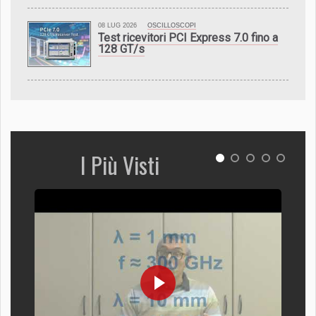
08 LUG 2026
OSCILLOSCOPI
Test ricevitori PCI Express 7.0 fino a
128 GT/s
I Più Visti