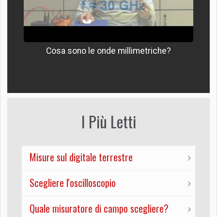
Cosa sono le onde millimetriche?
I Più Letti
Misure sul digitale terrestre
Scegliere l'oscilloscopio
Quale misuratore di campo scegliere?