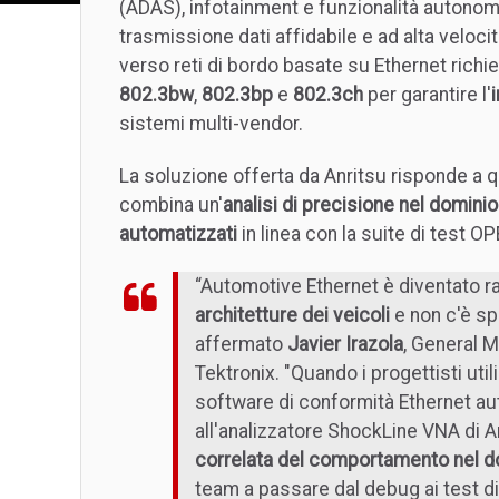
(ADAS), infotainment e funzionalità autonom
trasmissione dati affidabile e ad alta velocit
verso reti di bordo basate su Ethernet richi
802.3bw
,
802.3bp
e
802.3ch
per garantire l'
sistemi multi-vendor.
La soluzione offerta da Anritsu risponde a 
combina un'
analisi di precisione nel domini
automatizzati
in linea con la suite di test 
“Automotive Ethernet è diventato 
architetture dei veicoli
e non c'è spa
affermato
Javier Irazola
, General 
Tektronix. "Quando i progettisti uti
software di conformità Ethernet a
all'analizzatore ShockLine VNA di 
correlata del comportamento nel d
team a passare dal debug ai test d