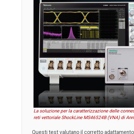
La soluzione per la caratterizzazione delle conne
reti vettoriale ShockLine MS46524B (VNA) di Anrit
Questi test valutano il corretto adattamento 