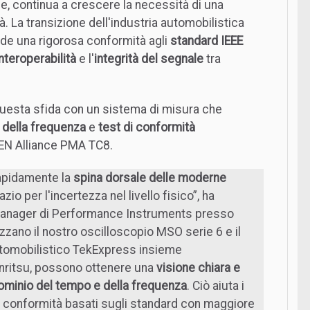
e, continua a crescere la necessità di una
à. La transizione dell'industria automobilistica
ede una rigorosa conformità agli
standard IEEE
interoperabilità
e l'
integrità del segnale
tra
questa sfida con un sistema di misura che
o della frequenza
e
test di conformità
OPEN Alliance PMA TC8.
rapidamente la
spina dorsale delle moderne
zio per l'incertezza nel livello fisico”, ha
Manager di Performance Instruments presso
lizzano il nostro oscilloscopio MSO serie 6 e il
utomobilistico TekExpress insieme
Anritsu, possono ottenere una
visione chiara e
ominio del tempo e della frequenza
. Ciò aiuta i
i conformità basati sugli standard con maggiore