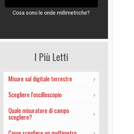
Cosa sono le onde millimetriche?
Che signif
I Più Letti
Misure sul digitale terrestre
Scegliere l'oscilloscopio
Quale misuratore di campo
scegliere?
Come scegliere un multimetro