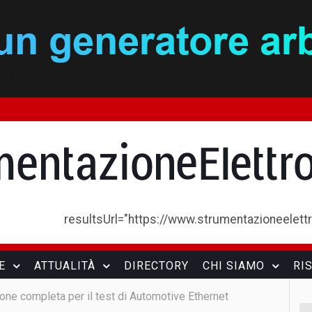
resultsUrl="https://www.strumentazioneelettron
E
ATTUALITÀ
DIRECTORY
CHI SIAMO
RI
one completa per il test di Automotive Ethernet