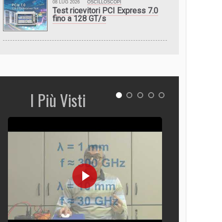
08 LUG 2026
OSCILLOSCOPI
Test ricevitori PCI Express 7.0
fino a 128 GT/s
I Più Visti