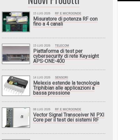
15 LUG 2026
RF E MICROONDE
Misuratore di potenza RF con
fino a 4 canali
15 LUG 2026
TELECOM
Piattaforma di test per
cybersecurity di rete Keysight
APS-ONE-400
14 LUG 2026
SENSORI
Melexis estende la tecnologia
Triphibian alle applicazioni a
bassa pressione
08 LUG 2026
RF E MICROONDE
Vector Signal Transceiver NI PXI
Core per il test dei sistemi RF