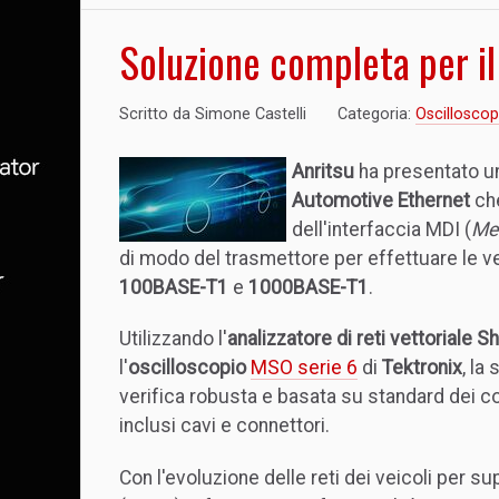
Soluzione completa per il
Scritto da
Simone Castelli
Categoria:
Oscilloscop
Anritsu
ha presentato un
Automotive Ethernet
che
dell'interfaccia MDI (
Me
di modo del trasmettore per effettuare le v
100BASE-T1
e
1000BASE-T1
.
Utilizzando l'
analizzatore di reti vettorial
l'
oscilloscopio
MSO serie 6
di
Tektronix
, la
verifica robusta e basata su standard dei co
inclusi cavi e connettori.
Con l'evoluzione delle reti dei veicoli per s