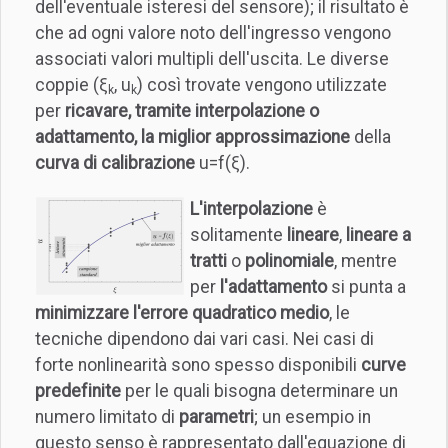
dell'eventuale isteresi del sensore); il risultato è
che ad ogni valore noto dell'ingresso vengono
associati valori multipli dell'uscita. Le diverse
coppie (ξ
, u
) così trovate vengono utilizzate
k
k
per
ricavare, tramite interpolazione o
adattamento, la miglior approssimazione
della
curva di calibrazione
u=f(ξ).
L'interpolazione
è
solitamente
lineare
,
lineare a
tratti
o
polinomiale
, mentre
per
l'adattamento
si punta a
minimizzare l'errore quadratico medio
, le
tecniche dipendono dai vari casi. Nei casi di
forte nonlinearità sono spesso disponibili
curve
predefinite
per le quali bisogna determinare un
numero limitato di
parametri
; un esempio in
questo senso è rappresentato dall'equazione di