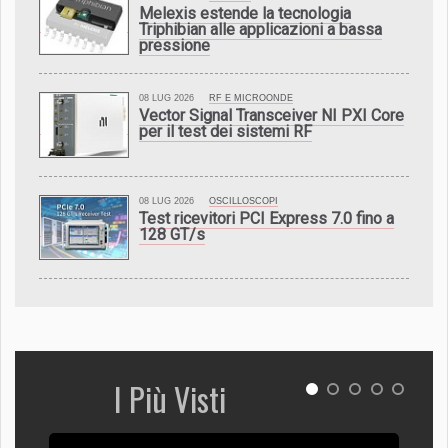
Melexis estende la tecnologia
Triphibian alle applicazioni a bassa
pressione
08 LUG 2026
RF E MICROONDE
Vector Signal Transceiver NI PXI Core
per il test dei sistemi RF
08 LUG 2026
OSCILLOSCOPI
Test ricevitori PCI Express 7.0 fino a
128 GT/s
I Più Visti