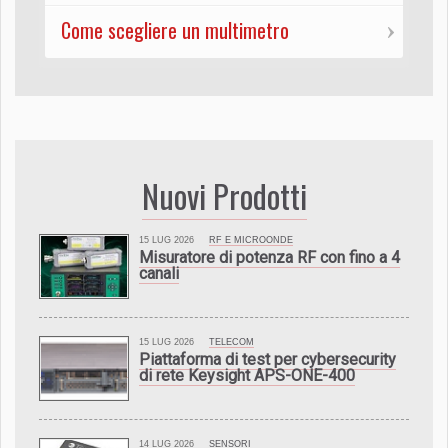
Come scegliere un multimetro
Nuovi Prodotti
15 LUG 2026
RF E MICROONDE
Misuratore di potenza RF con fino a 4
canali
15 LUG 2026
TELECOM
Piattaforma di test per cybersecurity
di rete Keysight APS-ONE-400
14 LUG 2026
SENSORI