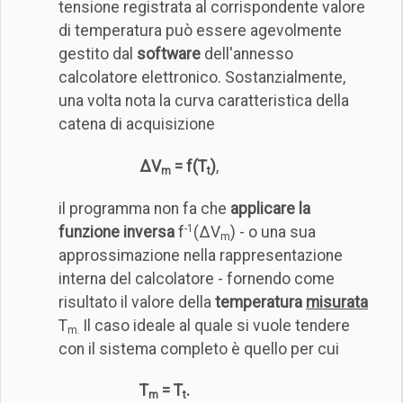
tensione registrata al corrispondente valore
di temperatura può essere agevolmente
gestito dal
software
dell'annesso
calcolatore elettronico. Sostanzialmente,
una volta nota la curva caratteristica della
catena di acquisizione
ΔV
= f(T
)
,
m
t
il programma non fa che
applicare la
-1
funzione inversa
f
(ΔV
) - o una sua
m
approssimazione nella rappresentazione
interna del calcolatore - fornendo come
risultato il valore della
temperatura
misurata
T
Il caso ideale al quale si vuole tendere
m.
con il sistema completo è quello per cui
T
= T
.
m
t