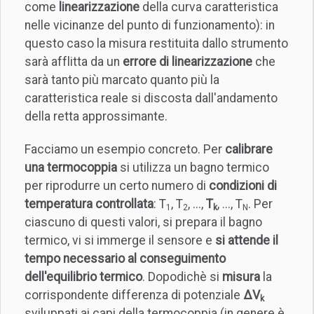
come
linearizzazione
della curva caratteristica
nelle vicinanze del punto di funzionamento): in
questo caso la misura restituita dallo strumento
sarà afflitta da un
errore di linearizzazione
che
sarà tanto più marcato quanto più la
caratteristica reale si discosta dall'andamento
della retta approssimante.
Facciamo un esempio concreto. Per
calibrare
una termocoppia
si utilizza un bagno termico
per riprodurre un certo numero di
condizioni di
temperatura controllata
: T
, T
, ...,
T
, ..., T
. Per
1
2
k
N
ciascuno di questi valori, si prepara il bagno
termico, vi si immerge il sensore e
si attende il
tempo necessario al conseguimento
dell'equilibrio termico
. Dopodichè si
misura
la
corrispondente differenza di potenziale
ΔV
k
sviluppati ai capi della termocoppia (in genere è