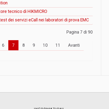
tion
utore tecnico di HIKMICRO
st dei servizi eCall nei laboratori di prova EMC
Pagina 7 di 90
6
7
8
9
10
11
Avanti