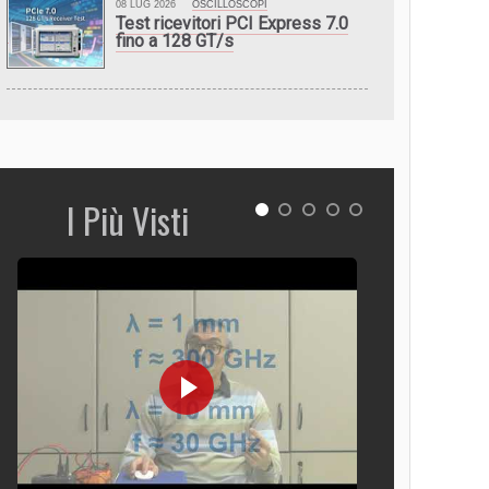
08 LUG 2026
OSCILLOSCOPI
Test ricevitori PCI Express 7.0
fino a 128 GT/s
I Più Visti