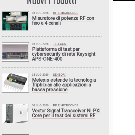
15 LUG 2026
RF E MICROONDE
Misuratore di potenza RF con
fino a 4 canali
15 LUG 2026
TELECOM
Piattaforma di test per
cybersecurity di rete Keysight
APS-ONE-400
14 LUG 2026
SENSORI
Melexis estende la tecnologia
Triphibian alle applicazioni a
bassa pressione
08 LUG 2026
RF E MICROONDE
Vector Signal Transceiver NI PXI
Core per il test dei sistemi RF