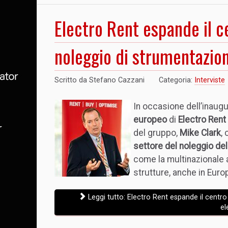
Electro Rent espande il ce
noleggio di strumentazion
Scritto da
Stefano Cazzani
Categoria:
Interviste
In occasione dell’inaug
europeo
di
Electro Rent
del gruppo,
Mike Clark
,
settore del noleggio de
come la multinazionale a
strutture, anche in Euro
Leggi tutto: Electro Rent espande il centro
el