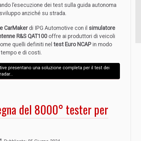
itando l’esecuzione dei test sulla guida autonoma
i sviluppo anziché su strada.
ne CarMaker
di IPG Automotive con il
simulatore
 antenne R&S QAT100
offre ai produttori di veicoli
ome quelli definiti nel
test Euro NCAP
in modo
i tempo e di costi.
ve presentano una soluzione completa per il test dei
radar...
egna del 8000° tester per