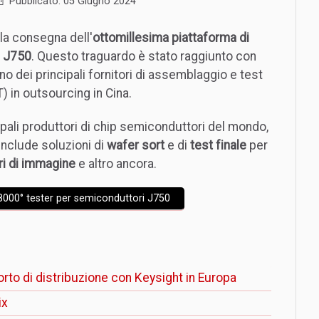
Pubblicato: 05 Giugno 2024
la consegna dell'
ottomillesima piattaforma di
i J750
. Questo traguardo è stato raggiunto con
uno dei principali fornitori di assemblaggio e test
 in outsourcing in Cina.
ncipali produttori di chip semiconduttori del mondo,
include soluzioni di
wafer sort
e di
test finale
per
i di immagine
e altro ancora.
8000° tester per semiconduttori J750
orto di distribuzione con Keysight in Europa
ix