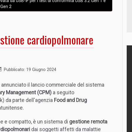
ata da USB-IF per i test di conformità USB 3.2 Gen 1 e
Gen 2
gestione cardiopolmonare
Pubblicato: 19 Giugno 2024
 annunciato il lancio commerciale del sistema
ary Management (CPM)
a seguito
) da parte dell'agenzia
Food and Drug
tunitense.
ile e compatto, è un sistema di
gestione remota
rdiopolmonari
dai soggetti affetti da malattie