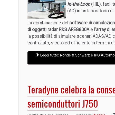
In-the-Loop
(HIL), facil
(AD) in un laboratorio d
La combinazione del
software di simulazio
di oggetti radar R&S AREG800A
e l'
array di
la possibilità di simulare scenari ADAS/AD c
controllato, sicuro ed efficiente in termini d
Leggi tutto: Rohde & Schwarz e IPG Automoti
Teradyne celebra la cons
semiconduttori J750