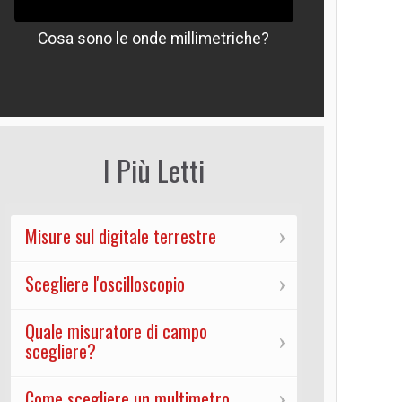
Cosa sono le onde millimetriche?
Che signif
I Più Letti
Misure sul digitale terrestre
Scegliere l'oscilloscopio
Quale misuratore di campo
scegliere?
Come scegliere un multimetro