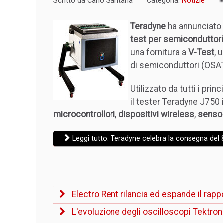
Scritto da
Carlo Santana
Categoria:
Notizie
Teradyne
ha annunciato 
test per semiconduttor
una fornitura a
V-Test
, 
di semiconduttori (OSAT)
Utilizzato da tutti i pri
il tester Teradyne J750 
microcontrollori
,
dispositivi wireless
,
sensor
Leggi tutto: Teradyne celebra la consegna del 
Electro Rent rilancia ed espande il rapp
L'evoluzione degli oscilloscopi Tektron