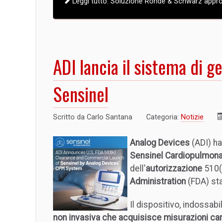
Leggi tutto: Soluzione Rohde & Schwarz approv
ADI lancia il sistema di 
Sensinel
Scritto da
Carlo Santana
Categoria:
Notizie
Analog Devices
(ADI) ha
Sensinel Cardiopulmon
dell'
autorizzazione
510(k
Administration
(FDA) sta
Il dispositivo, indossab
non invasiva che acquisisce misurazioni ca