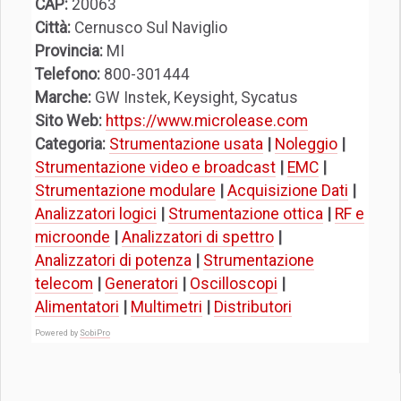
CAP:
20063
Città:
Cernusco Sul Naviglio
Provincia:
MI
Telefono:
800-301444
Marche:
GW Instek, Keysight, Sycatus
Sito Web:
https://www.microlease.com
Categoria:
Strumentazione usata
|
Noleggio
|
Strumentazione video e broadcast
|
EMC
|
Strumentazione modulare
|
Acquisizione Dati
|
Analizzatori logici
|
Strumentazione ottica
|
RF e
microonde
|
Analizzatori di spettro
|
Analizzatori di potenza
|
Strumentazione
telecom
|
Generatori
|
Oscilloscopi
|
Alimentatori
|
Multimetri
|
Distributori
Powered by
SobiPro