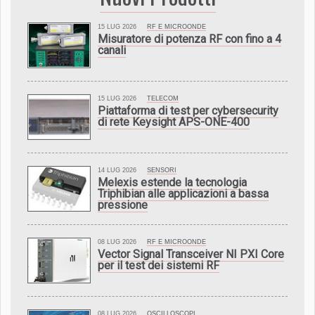
15 LUG 2026
RF E MICROONDE
Misuratore di potenza RF con fino a 4
canali
15 LUG 2026
TELECOM
Piattaforma di test per cybersecurity
di rete Keysight APS-ONE-400
14 LUG 2026
SENSORI
Melexis estende la tecnologia
Triphibian alle applicazioni a bassa
pressione
08 LUG 2026
RF E MICROONDE
Vector Signal Transceiver NI PXI Core
per il test dei sistemi RF
08 LUG 2026
OSCILLOSCOPI