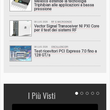
Melexis estende la tecnologia
Triphibian alle applicazioni a bassa
pressione
08 LUG 2026
RF E MICROONDE
Vector Signal Transceiver NI PXI Core
per il test dei sistemi RF
08 LUG 2026
OSCILLOSCOPI
Test ricevitori PCI Express 7.0 fino a
128 GT/s
I Più Visti