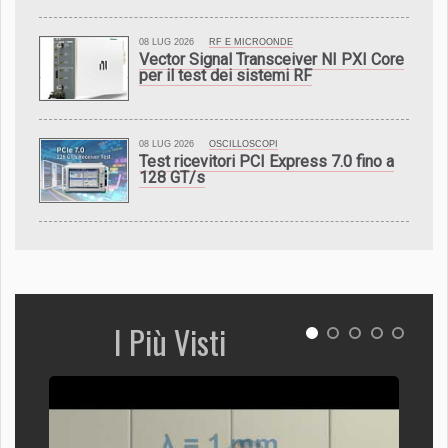
08 LUG 2026
RF E MICROONDE
Vector Signal Transceiver NI PXI Core
per il test dei sistemi RF
08 LUG 2026
OSCILLOSCOPI
Test ricevitori PCI Express 7.0 fino a
128 GT/s
I Più Visti