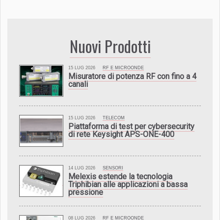
Nuovi Prodotti
15 LUG 2026
RF E MICROONDE
Misuratore di potenza RF con fino a 4
canali
15 LUG 2026
TELECOM
Piattaforma di test per cybersecurity
di rete Keysight APS-ONE-400
14 LUG 2026
SENSORI
Melexis estende la tecnologia
Triphibian alle applicazioni a bassa
pressione
08 LUG 2026
RF E MICROONDE