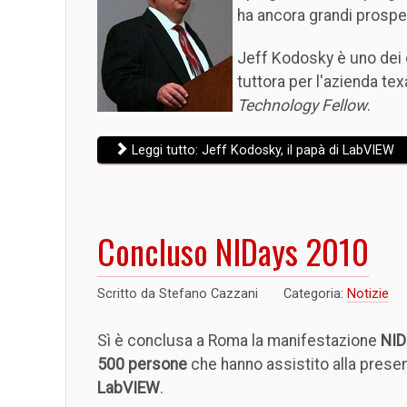
ha ancora grandi prospet
Jeff Kodosky è uno dei 
tuttora per l'azienda tex
Technology Fellow
.
Leggi tutto: Jeff Kodosky, il papà di LabVIEW
Concluso NIDays 2010
Scritto da
Stefano Cazzani
Categoria:
Notizie
Sì è conclusa a Roma la manifestazione
NID
500 persone
che hanno assistito alla prese
LabVIEW
.