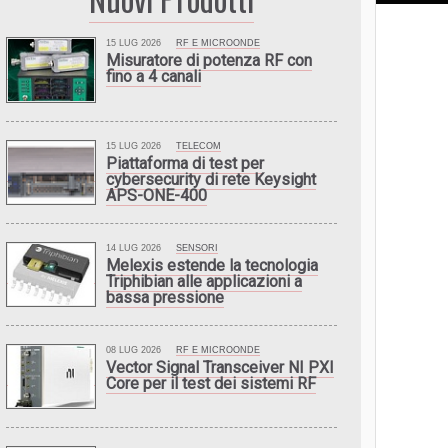
15 LUG 2026
RF E MICROONDE
Misuratore di potenza RF con
fino a 4 canali
15 LUG 2026
TELECOM
Piattaforma di test per
cybersecurity di rete Keysight
APS-ONE-400
14 LUG 2026
SENSORI
Melexis estende la tecnologia
Triphibian alle applicazioni a
bassa pressione
08 LUG 2026
RF E MICROONDE
Vector Signal Transceiver NI PXI
Core per il test dei sistemi RF