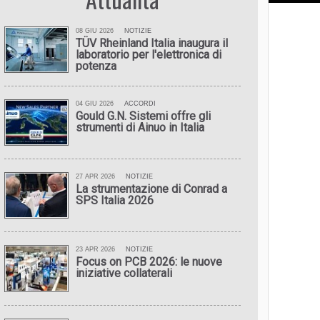
nosci la differenza tra precisione e accuratezza?
08 GIU 2026
NOTIZIE
TÜV Rheinland Italia inaugura il
uarda la
videorisposta
per scoprire l'importante distinzione
laboratorio per l'elettronica di
potenza
04 GIU 2026
ACCORDI
Gould G.N. Sistemi offre gli
strumenti di Ainuo in Italia
27 APR 2026
NOTIZIE
La strumentazione di Conrad a
SPS Italia 2026
23 APR 2026
NOTIZIE
Focus on PCB 2026: le nuove
iniziative collaterali