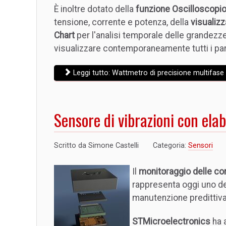
È inoltre dotato della
funzione Oscilloscopi
tensione, corrente e potenza, della
visualizz
Chart
per l'analisi temporale delle grandez
visualizzare contemporaneamente tutti i par
Leggi tutto: Wattmetro di precisione multifas
Sensore di vibrazioni con ela
Scritto da
Simone Castelli
Categoria:
Sensori
Il
monitoraggio delle con
rappresenta oggi uno degl
manutenzione predittiva 
STMicroelectronics
ha 