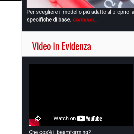
Per scegliere il modello più adatto al proprio 
WavePulser 40iX
di Teledyne LeCroy è uno str
specifiche di base
dominio del
tempo
.
e della
Continua...
frequenza
.
Continua
Video in Evidenza
Che cos'è il beamforming?