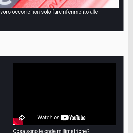
lavoro occorre non solo fare riferimento alle
umento per caratterizzare le interconnessioni nel
Co
...
G
Cosa sono le onde millimetriche?