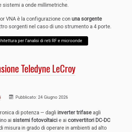
e sistemi a onde millimetriche.
nsor VNA è la configurazione con
una sorgente
ttro sorgenti nel caso di uno strumento a 4 porte.
tettura per l'analisi di reti RF e microonde
ensione Teledyne LeCroy
i
Pubblicato: 24 Giugno 2026
ttronica di potenza — dagli
inverter trifase
agli
fino ai
sistemi fotovoltaici
e ai
convertitori DC-DC
i misura in grado di operare in ambienti ad alto