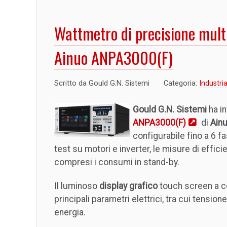
Wattmetro di precisione multi
Ainuo ANPA3000(F)
Scritto da
Gould G.N. Sistemi
Categoria:
Industria
Gould G.N. Sistemi
ha in
ANPA3000(F)
di
Ain
configurabile fino a 6 fas
test su motori e inverter, le misure di effici
compresi i consumi in stand-by.
Il luminoso
display grafico
touch screen a co
principali parametri elettrici, tra cui tensi
energia.