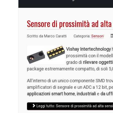
Sensore di prossimità ad alt
Scritto da
Marco Caratti
Categoria:
Sensori
Vishay Intertechnology
h
prossimità con il model
grado di
rilevare oggett
package estremamente compatto, di soli 5,0
All'interno di un unico componente SMD trov
amplificatori di segnale e un ADC a 12 bit, 
applicazioni smart home
,
industriali
e
da uff
Leggi tutto: Sensore di prossimità ad alta sens