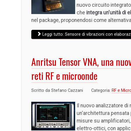
nuovo circuito integrat
che
integra un'unità di 
nel package, proponendosi come alternativa a
Leggi tutto: Sensore di vibrazioni con elaboraz
Anritsu Tensor VNA, una nuova
reti RF e microonde
Scritto da
Stefano Cazzani
Categoria:
RF e Micr
Il nuovo analizzatore di 
un'architettura pensata
misure su amplificatori,
elettro-ottici, con appl