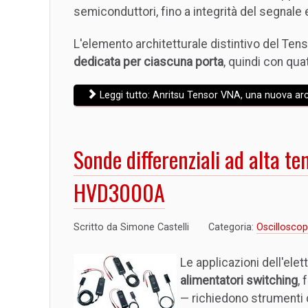
semiconduttori, fino a integrità del segnale 
L'elemento architetturale distintivo del Te
dedicata per ciascuna porta
, quindi con qua
Leggi tutto: Anritsu Tensor VNA, una nuova archi
Sonde differenziali ad alta t
HVD3000A
Scritto da
Simone Castelli
Categoria:
Oscilloscop
Le applicazioni dell'ele
alimentatori switching
, 
— richiedono strumenti d