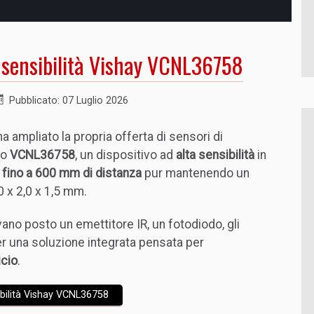
a sensibilità Vishay VCNL36758
Pubblicato: 07 Luglio 2026
a ampliato la propria offerta di sensori di
lo
VCNL36758
, un dispositivo ad
alta sensibilità
in
i fino a 600 mm di distanza
pur mantenendo un
 x 2,0 x 1,5 mm.
ano posto un emettitore IR, un fotodiodo, gli
per una soluzione integrata pensata per
icio
.
ibilità Vishay VCNL36758