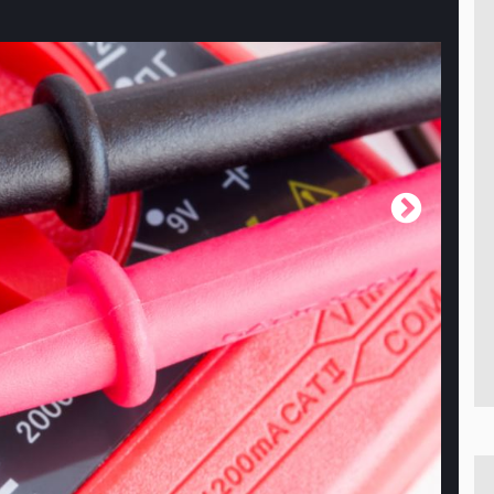
nnessioni
P