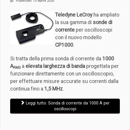
Pubblicato: 15 Aprile 2026
Teledyne LeCroy
ha ampliato
la sua gamma di
sonde di
corrente
per oscilloscopi
con il nuovo modello
CP1000
.
Si tratta della prima sonda di corrente da
1000
A
a
elevata larghezza di banda
progettata per
RMS
funzionare direttamente con un oscilloscopio,
per effettuare misure accurate su correnti dalla
continua fino a
1,5 MHz
.
Leggi tutto: Sonda di corrente da 1000 A per
oscilloscopi