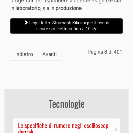
progettati per rispondere a queste esigenze sia
in
laboratorio
, sia in
produzione
.
Leggi tutto: Strumenti Kikusui per il test di
sicurezza elettrica fino a 10 kV
Pagina 8 di 401
Indietro
Avanti
Tecnologie
Le specifiche di rumore negli oscilloscopi
digitali