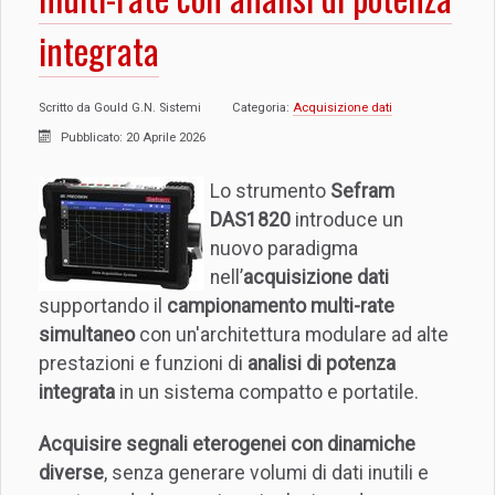
integrata
Scritto da
Gould G.N. Sistemi
Categoria:
Acquisizione dati
Pubblicato: 20 Aprile 2026
Lo strumento
Sefram
DAS1820
introduce un
nuovo paradigma
nell’
acquisizione dati
supportando il
campionamento multi-rate
simultaneo
con un'architettura modulare ad alte
prestazioni e funzioni di
analisi di potenza
integrata
in un sistema compatto e portatile.
Acquisire segnali eterogenei con dinamiche
diverse
, senza generare volumi di dati inutili e