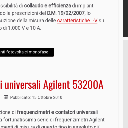
ossibilità di
collaudo e efficienza
di impianti
o le prescrizioni del
D.M. 19/02/2007
, lo
uzione della misura delle
caratteristiche I-V
su
 di 1.000 V e 10 A.
anti fotovoltaici monofase
i universali Agilent 53200A
Pubblicato: 15 Ottobre 2010
zione di
frequenzimetri e contatori universali
la fortunatissima serie di frequenzimetri Agilent
umenti di misura di questo tipo in assoluto più