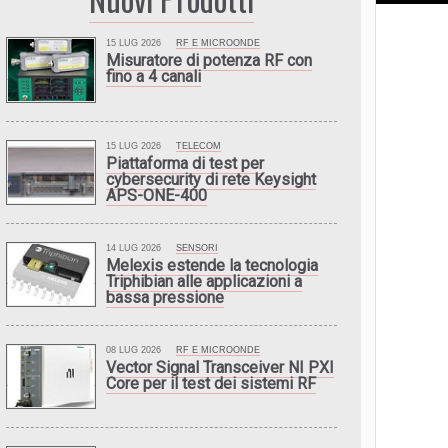
15 LUG 2026
RF E MICROONDE
Misuratore di potenza RF con
fino a 4 canali
15 LUG 2026
TELECOM
Piattaforma di test per
cybersecurity di rete Keysight
APS-ONE-400
14 LUG 2026
SENSORI
Melexis estende la tecnologia
Triphibian alle applicazioni a
bassa pressione
08 LUG 2026
RF E MICROONDE
Vector Signal Transceiver NI PXI
Core per il test dei sistemi RF