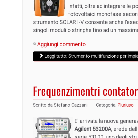
Infatti, oltre ad integrare le p
fotovoltaici monofase second
strumento SOLAR I-V consente anche l’esec
singoli moduli o stringhe fino ad un massimo
Aggiungi commento
Leggi tutto: Strumento multifunzione per impi
Frequenzimentri contator
Scritto da
Stefano Cazzani
Categoria:
Pluriuso
E' arrivata la nuova genera
Agilent 53200A
, erede del
serie 53100, uno degli str