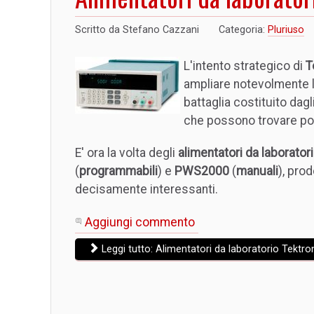
Scritto da
Stefano Cazzani
Categoria:
Pluriuso
L'intento strategico di
T
ampliare notevolmente l
battaglia costituito dagl
che possono trovare pos
E' ora la volta degli
alimentatori da laborator
(
programmabili
) e
PWS2000
(
manuali
), pro
decisamente interessanti.
Aggiungi commento
Leggi tutto: Alimentatori da laboratorio Tektro