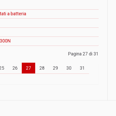
ati a batteria
ar300N
Pagina 27 di 31
25
26
27
28
29
30
31