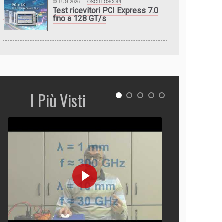
08 LUG 2026
OSCILLOSCOPI
Test ricevitori PCI Express 7.0
fino a 128 GT/s
I Più Visti