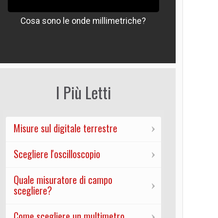
Cosa sono le onde millimetriche?
Che signif
I Più Letti
Misure sul digitale terrestre
Scegliere l'oscilloscopio
Quale misuratore di campo
scegliere?
Come scegliere un multimetro