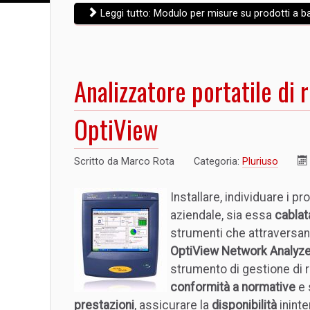
Leggi tutto: Modulo per misure su prodotti a ba
Analizzatore portatile di 
OptiView
Scritto da
Marco Rota
Categoria:
Pluriuso
Installare, individuare i p
aziendale, sia essa
cabla
strumenti che attraversan
OptiView Network Analyze
strumento di gestione di r
conformità a normative
e 
prestazioni
, assicurare la
disponibilità
ininte