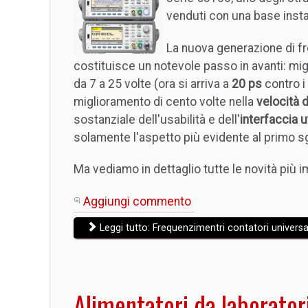
venduti con una base instal
La nuova generazione di f
costituisce un notevole passo in avanti: mig
da 7 a 25 volte (ora si arriva a
20 ps
contro i
miglioramento di cento volte nella
velocità d
sostanziale dell'usabilità e dell'
interfaccia 
solamente l'aspetto più evidente al primo s
Ma vediamo in dettaglio tutte le novità più i
Aggiungi commento
Leggi tutto: Frequenzimentri contatori universa
Alimentatori da laborator