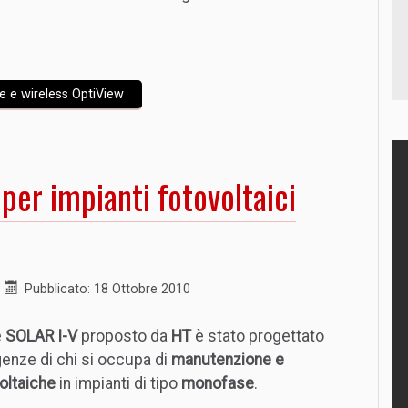
te e wireless OptiView
er impianti fotovoltaici
Pubblicato: 18 Ottobre 2010
e
SOLAR I-V
proposto da
HT
è stato progettato
genze di chi si occupa di
manutenzione e
voltaiche
in impianti di tipo
monofase
.