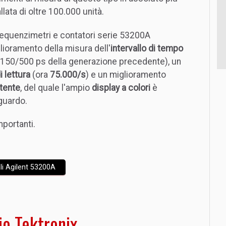
lata di oltre 100.000 unità.
requenzimetri e contatori serie 53200A
lioramento della misura dell'
intervallo di tempo
 150/500 ps della generazione precedente), un
i lettura
(ora
75.000/s
) e un miglioramento
utente
, del quale l'ampio
display a colori
è
guardo.
mportanti.
li Agilent 53200A
io Tektronix