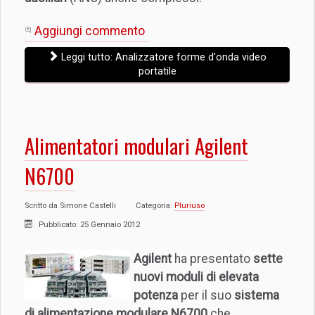
Aggiungi commento
Leggi tutto: Analizzatore forme d'onda video
portatile
Alimentatori modulari Agilent
N6700
Scritto da
Simone Castelli
Categoria:
Pluriuso
Pubblicato: 25 Gennaio 2012
Agilent
ha presentato
sette
nuovi moduli di elevata
potenza
per il suo
sistema
di alimentazione modulare N6700
che