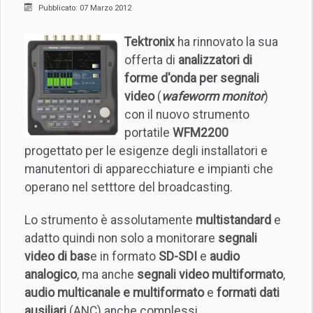
Pubblicato: 07 Marzo 2012
Tektronix
ha rinnovato la sua
offerta di
analizzatori di
forme d'onda per segnali
video
(
wafeworm monitor
)
con il nuovo strumento
portatile
WFM2200
progettato per le esigenze degli installatori e
manutentori di apparecchiature e impianti che
operano nel setttore del broadcasting.
Lo strumento è assolutamente
multistandard
e
adatto quindi non solo a monitorare
segnali
video di bas
e in formato
SD-SDI
e
audio
analogico
, ma anche
segnali video multiformato
,
audio multicanale e multiformato
e
formati dati
ausiliari
(ANC) anche complessi.