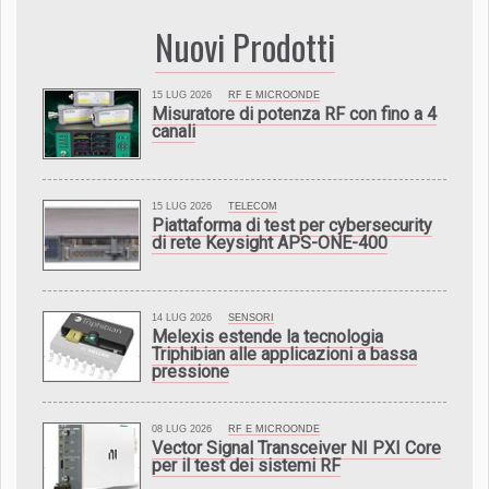
Nuovi Prodotti
15 LUG 2026
RF E MICROONDE
Misuratore di potenza RF con fino a 4
canali
15 LUG 2026
TELECOM
Piattaforma di test per cybersecurity
di rete Keysight APS-ONE-400
14 LUG 2026
SENSORI
Melexis estende la tecnologia
Triphibian alle applicazioni a bassa
pressione
08 LUG 2026
RF E MICROONDE
Vector Signal Transceiver NI PXI Core
per il test dei sistemi RF