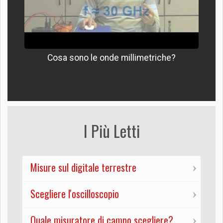
Cosa sono le onde millimetriche?
I Più Letti
Misure sul digitale terrestre
Scegliere l'oscilloscopio
Quale misuratore di campo scegliere?