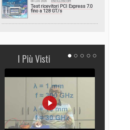
08 LUG 2026
OSCILLOSCOPI
Test ricevitori PCI Express 7.0
fino a 128 GT/s
I Più Visti