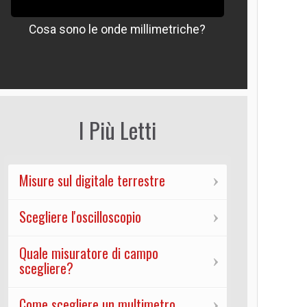
Cosa sono le onde millimetriche?
Che signif
I Più Letti
Misure sul digitale terrestre
Scegliere l'oscilloscopio
Quale misuratore di campo
scegliere?
Come scegliere un multimetro