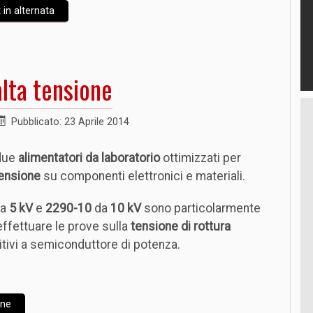
 in alternata
alta tensione
Pubblicato: 23 Aprile 2014
due
alimentatori da laboratorio
ottimizzati per
tensione
su componenti elettronici e materiali.
a
5 kV
e
2290-10
da
10 kV
sono particolarmente
effettuare le prove sulla
tensione di rottura
itivi a semiconduttore di potenza.
one