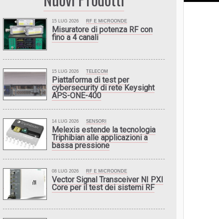
15 LUG 2026
RF E MICROONDE
Misuratore di potenza RF con
fino a 4 canali
15 LUG 2026
TELECOM
Piattaforma di test per
cybersecurity di rete Keysight
APS-ONE-400
14 LUG 2026
SENSORI
Melexis estende la tecnologia
Triphibian alle applicazioni a
bassa pressione
08 LUG 2026
RF E MICROONDE
Vector Signal Transceiver NI PXI
Core per il test dei sistemi RF