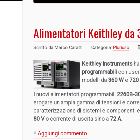
Alimentatori Keithley d
Scritto da
Marco Caratti
Categoria:
Pluriuso
Keithley Instruments
ha 
programmabili
con uscit
modelli da
360 W
e
720
I nuovi alimentatori programmabili
2260B-3
erogare un'ampia gamma di tensioni e corrent
caratterizzazione di sistemi e componenti el
80 V
o corrente di uscita sino a
72 A
.
Aggiungi commento