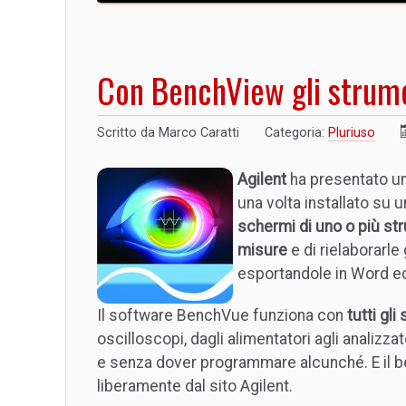
Con BenchView gli strume
Scritto da
Marco Caratti
Categoria:
Pluriuso
Agilent
ha presentato u
una volta installato su
schermi di uno o più st
misure
e di rielaborarl
esportandole in Word ed
Il software BenchVue funziona con
tutti gl
oscilloscopi, dagli alimentatori agli analizza
e senza dover programmare alcunché. E il b
liberamente dal sito Agilent.