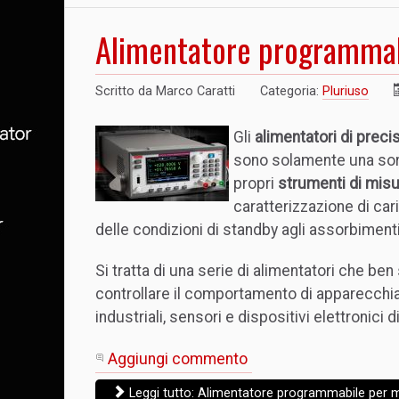
Alimentatore programmabi
Scritto da
Marco Caratti
Categoria:
Pluriuso
Gli
alimentatori di preci
sono solamente una sorg
propri
strumenti di misur
caratterizzazione di car
delle condizioni di standby agli assorbimenti 
Si tratta di una serie di alimentatori che ben
controllare il comportamento di apparecchiat
industriali, sensori e dispositivi elettronici d
Aggiungi commento
Leggi tutto: Alimentatore programmabile per m