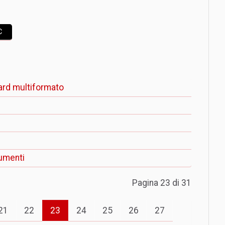
C
ard multiformato
rumenti
Pagina 23 di 31
21
22
23
24
25
26
27