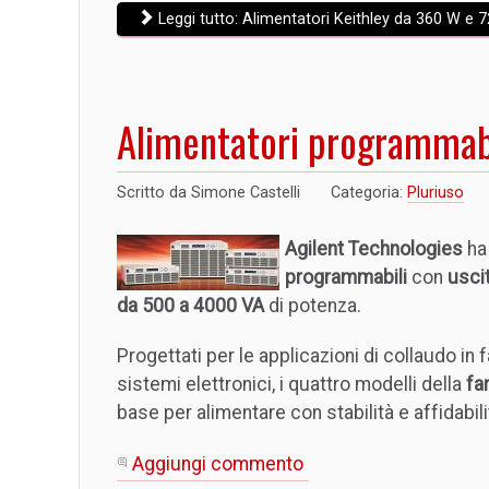
Leggi tutto: Alimentatori Keithley da 360 W e 
Alimentatori programmabil
Scritto da
Simone Castelli
Categoria:
Pluriuso
Agilent Technologies
ha
programmabili
con
uscit
da 500 a 4000 VA
di potenza.
Progettati per le applicazioni di collaudo in 
sistemi elettronici, i quattro modelli della
fa
base per alimentare con stabilità e affidabilit
Aggiungi commento