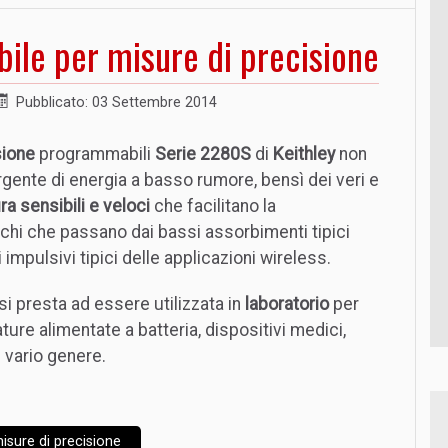
le per misure di precisione
Pubblicato: 03 Settembre 2014
sione
programmabili
Serie 2280S
di
Keithley
non
ente di energia a basso rumore, bensì dei veri e
a sensibili e veloci
che facilitano la
ichi che passano dai bassi assorbimenti tipici
impulsivi tipici delle applicazioni wireless.
 si presta ad essere utilizzata in
laboratorio
per
ure alimentate a batteria, dispositivi medici,
i vario genere.
isure di precisione