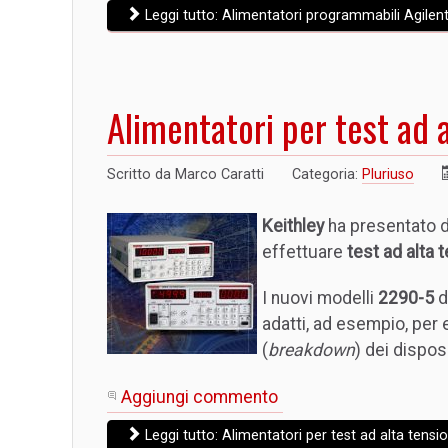
Leggi tutto: Alimentatori programmabili Agilent
Alimentatori per test ad 
Scritto da
Marco Caratti
Categoria:
Pluriuso
Keithley
ha presentato 
effettuare
test ad alta 
I nuovi modelli
2290-5
d
adatti, ad esempio, per 
(
breakdown
) dei dispos
Aggiungi commento
Leggi tutto: Alimentatori per test ad alta tensi