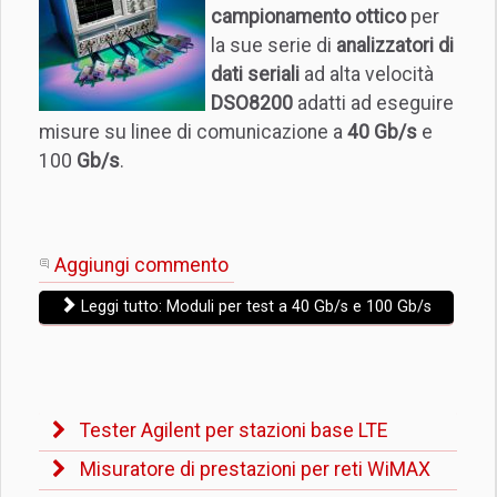
campionamento ottico
per
la sue serie di
analizzatori di
dati seriali
ad alta velocità
DSO8200
adatti ad eseguire
misure su linee di comunicazione a
40 Gb/s
e
100
Gb/s
.
Aggiungi commento
Leggi tutto: Moduli per test a 40 Gb/s e 100 Gb/s
Tester Agilent per stazioni base LTE
Misuratore di prestazioni per reti WiMAX