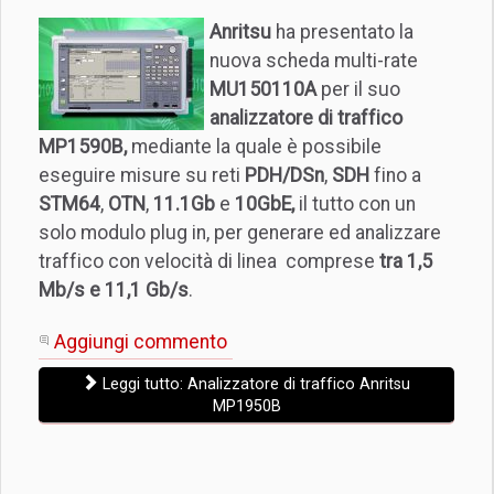
Anritsu
ha presentato la
nuova scheda multi-rate
MU150110A
per il suo
analizzatore di traffico
MP1590B,
mediante la quale è possibile
eseguire misure su reti
PDH/DSn
,
SDH
fino a
STM64
,
OTN
,
11.1Gb
e
10GbE,
il tutto con un
solo modulo plug in, per generare ed analizzare
traffico con velocità di linea comprese
tra 1,5
Mb/s e 11,1 Gb/s
.
Aggiungi commento
Leggi tutto: Analizzatore di traffico Anritsu
MP1950B