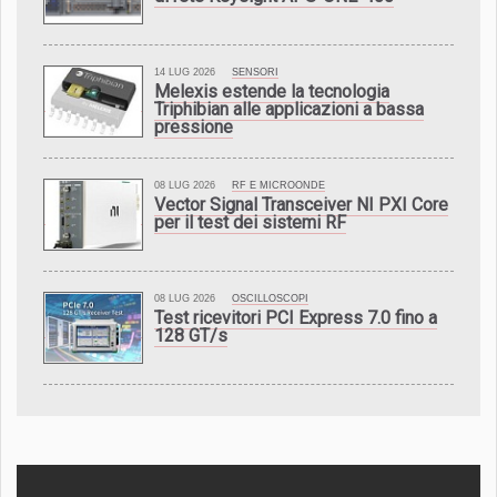
14 LUG 2026
SENSORI
Melexis estende la tecnologia
Triphibian alle applicazioni a bassa
pressione
08 LUG 2026
RF E MICROONDE
Vector Signal Transceiver NI PXI Core
per il test dei sistemi RF
08 LUG 2026
OSCILLOSCOPI
Test ricevitori PCI Express 7.0 fino a
128 GT/s