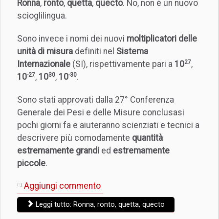
Ronna
,
ronto
,
quetta
,
quecto
. No, non è un nuovo
scioglilingua.
Sono invece i nomi dei nuovi
moltiplicatori delle
unità di misura
definiti nel
Sistema
27
Internazionale
(SI), rispettivamente pari a
10
,
-27
30
-30
10
,
10
,
10
.
Sono stati approvati dalla 27° Conferenza
Generale dei Pesi e delle Misure conclusasi
pochi giorni fa e aiuteranno scienziati e tecnici a
descrivere più comodamente
quantità
estremamente grandi
ed
estremamente
piccole
.
Aggiungi commento
Leggi tutto: Ronna, ronto, quetta, quecto