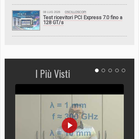
08 LUG 2026
OSCILLOSCOPI
Test ricevitori PCI Express 7.0 fino a
128 GT/s
I Più Visti