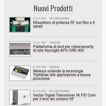
Nuovi Prodotti
15 LUG 2026
RF E MICROONDE
Misuratore di potenza RF con fino a 4
canali
15 LUG 2026
TELECOM
Piattaforma di test per cybersecurity
di rete Keysight APS-ONE-400
14 LUG 2026
SENSORI
Melexis estende la tecnologia
Triphibian alle applicazioni a bassa
pressione
08 LUG 2026
RF E MICROONDE
Vector Signal Transceiver NI PXI Core
per il test dei sistemi RF