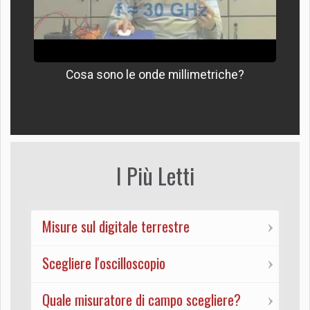
Cosa sono le onde millimetriche?
I Più Letti
Misure sul digitale terrestre
Scegliere l'oscilloscopio
Quale misuratore di campo scegliere?