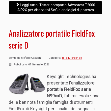
Leggi tutto: Tester compatto Advantest T2000
AiR2X per dispositivi SoC e analogici di potenza
Analizzatore portatile FieldFox
serie D
Scritto da
Stefano Cazzani
Categoria:
RF e Microonde
Pubblicato: 07 Gennaio 2026
Keysight Technologies ha
presentato l'
analizzatore
portatile FieldFox serie
N99xxD
, l'ultima evoluzione
delle ben nota famiglia famiglia di strumenti
FieldFox di Keysight per l'analisi dei segnali a