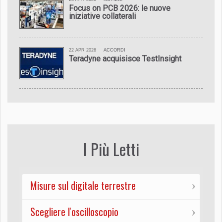
Focus on PCB 2026: le nuove
iniziative collaterali
22 APR 2026
ACCORDI
Teradyne acquisisce TestInsight
I Più Letti
Misure sul digitale terrestre
Scegliere l'oscilloscopio