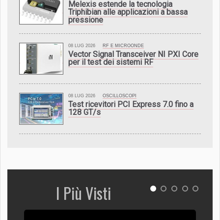
Melexis estende la tecnologia
Triphibian alle applicazioni a bassa
pressione
08 LUG 2026
RF E MICROONDE
Vector Signal Transceiver NI PXI Core
per il test dei sistemi RF
08 LUG 2026
OSCILLOSCOPI
Test ricevitori PCI Express 7.0 fino a
128 GT/s
I Più Visti