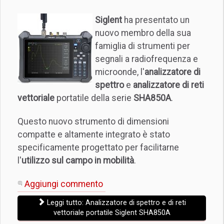
Siglent
ha presentato un
nuovo membro della sua
famiglia di strumenti per
segnali a radiofrequenza e
microonde, l'
analizzatore di
spettro
e
analizzatore di reti
vettoriale
portatile della serie
SHA850A
.
Questo nuovo strumento di dimensioni
compatte e altamente integrato è stato
specificamente progettato per facilitarne
l'
utilizzo sul campo in mobilità
.
Aggiungi commento
Leggi tutto: Analizzatore di spettro e di reti
vettoriale portatile Siglent SHA850A