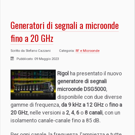
Generatori di segnali a microonde
fino a 20 GHz
Scritto da
Stefano Cazzani
Categoria:
RF e Microonde
Pubblicato: 09 Maggio 2023
Rigol
ha presentato il nuovo
generatore di segnali
microonde DSG5000
,
disponibile con due diverse
gamme di frequenza,
da 9 kHz a 12 GHz
o
fino a
20 GHz
, nelle versioni a
2
,
4
,
6
o
8 canali
, con un
isolamento canale-canale fino a 85 dB.
Per ogni canale, la frequenza, l'ampiezza e tutte