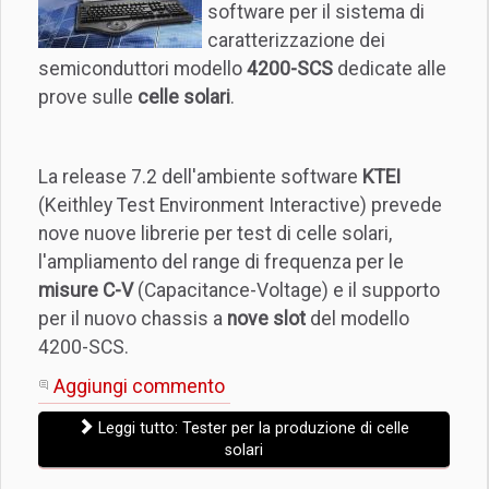
software per il sistema di
caratterizzazione dei
semiconduttori modello
4200-SCS
dedicate alle
prove sulle
celle solari
.
La release 7.2 dell'ambiente software
KTEI
(Keithley Test Environment Interactive) prevede
nove nuove librerie per test di celle solari,
l'ampliamento del range di frequenza per le
misure C-V
(Capacitance-Voltage) e il supporto
per il nuovo chassis a
nove slot
del modello
4200-SCS.
Aggiungi commento
Leggi tutto: Tester per la produzione di celle
solari