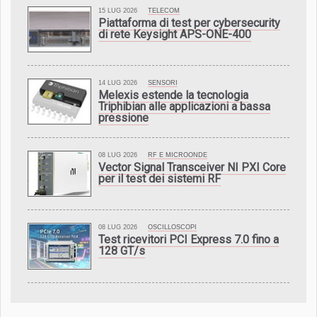
15 LUG 2026
TELECOM
Piattaforma di test per cybersecurity
di rete Keysight APS-ONE-400
14 LUG 2026
SENSORI
Melexis estende la tecnologia
Triphibian alle applicazioni a bassa
pressione
08 LUG 2026
RF E MICROONDE
Vector Signal Transceiver NI PXI Core
per il test dei sistemi RF
08 LUG 2026
OSCILLOSCOPI
Test ricevitori PCI Express 7.0 fino a
128 GT/s