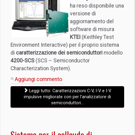
ha reso disponibile una
versione di
aggiornamento del
software di misura
KTEI
(Keithley Test
Environment Interactive) per il proprio sistema
di
caratterizzazione dei semiconduttori
modello
4200-SCS
(SCS – Semiconductor
Characterization System).
Aggiungi commento
Leggi tutto: Caratterizzazioni C-V, I-V e I-V
impulsive migliorate con per l’analizzatore di
semiconduttori...
Sistema per il collaudo di