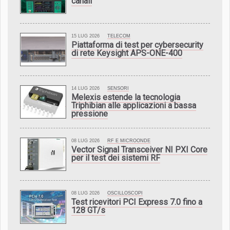
canali
15 LUG 2026
TELECOM
Piattaforma di test per cybersecurity
di rete Keysight APS-ONE-400
14 LUG 2026
SENSORI
Melexis estende la tecnologia
Triphibian alle applicazioni a bassa
pressione
08 LUG 2026
RF E MICROONDE
Vector Signal Transceiver NI PXI Core
per il test dei sistemi RF
08 LUG 2026
OSCILLOSCOPI
Test ricevitori PCI Express 7.0 fino a
128 GT/s