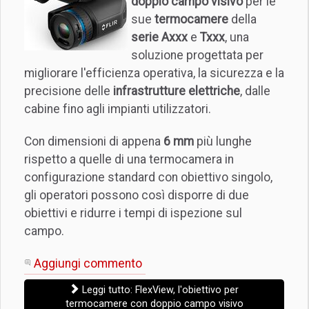
doppio campo visivo
per le
sue
termocamere
della
serie Axxx
e
Txxx
, una
soluzione progettata per
migliorare l'efficienza operativa, la sicurezza e la
precisione delle
infrastrutture elettriche
, dalle
cabine fino agli impianti utilizzatori.
Con dimensioni di appena
6 mm
più lunghe
rispetto a quelle di una termocamera in
configurazione standard con obiettivo singolo,
gli operatori possono così disporre di due
obiettivi e ridurre i tempi di ispezione sul
campo.
Aggiungi commento
Leggi tutto: FlexView, l'obiettivo per
termocamere con doppio campo visivo