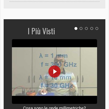
I Più Visti
Cosa sono le onde millimetriche?