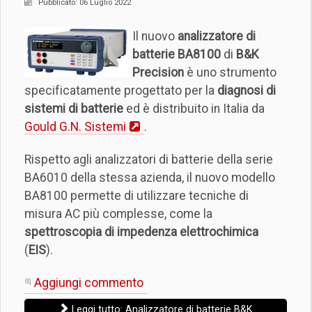
Pubblicato: 06 Luglio 2022
Il nuovo
analizzatore di
batterie BA8100
di
B&K
Precision
è uno strumento
specificatamente progettato per la
diagnosi di
sistemi di batterie
ed è distribuito in Italia da
Gould G.N. Sistemi
.
Rispetto agli analizzatori di batterie della serie
BA6010 della stessa azienda, il nuovo modello
BA8100 permette di utilizzare tecniche di
misura AC più complesse, come la
spettroscopia di impedenza elettrochimica
(
EIS
).
Aggiungi commento
Leggi tutto: Analizzatore di batterie B&K