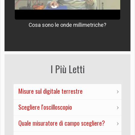
Cosa sono le onde millimetriche?
I Più Letti
Misure sul digitale terrestre
Scegliere l'oscilloscopio
Quale misuratore di campo scegliere?