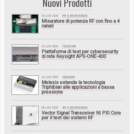
Nuovi Prodotti
15 LUG 2026
RF E MICROONDE
Misuratore di potenza RF con fino a 4
canali
15 LUG 2026
TELECOM
Piattaforma di test per cybersecurity
di rete Keysight APS-ONE-400
14 LUG 2026
SENSORI
Melexis estende la tecnologia
Triphibian alle applicazioni a bassa
pressione
08 LUG 2026
RF E MICROONDE
Vector Signal Transceiver NI PXI Core
per il test dei sistemi RF