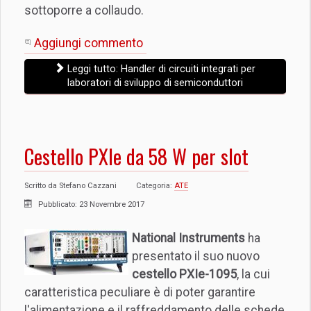
sottoporre a collaudo.
Aggiungi commento
Leggi tutto: Handler di circuiti integrati per
laboratori di sviluppo di semiconduttori
Cestello PXIe da 58 W per slot
Scritto da
Stefano Cazzani
Categoria:
ATE
Pubblicato: 23 Novembre 2017
National Instruments
ha
presentato il suo nuovo
cestello PXIe-1095
, la cui
caratteristica peculiare è di poter garantire
l'alimentazione e il raffreddamento delle schede