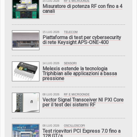
15 LUG 2026
RF E MICROONDE
Misuratore di potenza RF con fino a 4
canali
15 LUG 2026
TELECOM
Piattaforma di test per cybersecurity
di rete Keysight APS-ONE-400
14 LUG 2026
SENSORI
Melexis estende la tecnologia
Triphibian alle applicazioni a bassa
pressione
08 LUG 2026
RF E MICROONDE
Vector Signal Transceiver NI PXI Core
per il test dei sistemi RF
08 LUG 2026
OSCILLOSCOPI
Test ricevitori PCI Express 7.0 fino a
128 GT/s