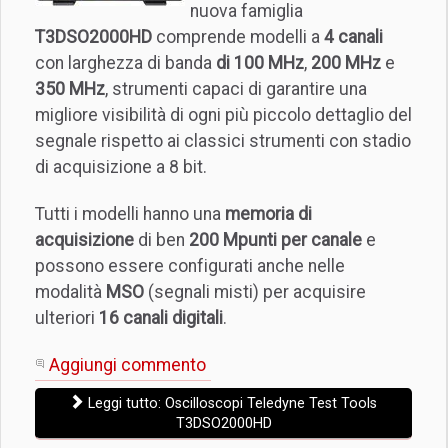
nuova famiglia
T3DSO2000HD
comprende modelli a
4 canali
con larghezza di banda
di 100 MHz
,
200 MHz
e
350 MHz
, strumenti capaci di garantire una
migliore visibilità di ogni più piccolo dettaglio del
segnale rispetto ai classici strumenti con stadio
di acquisizione a 8 bit.
Tutti i modelli hanno una
memoria di
acquisizione
di ben
200 Mpunti per canale
e
possono essere configurati anche nelle
modalità
MSO
(segnali misti) per acquisire
ulteriori
16 canali digitali
.
Aggiungi commento
Leggi tutto: Oscilloscopi Teledyne Test Tools
T3DSO2000HD