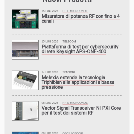
15 LUG 2026
RF E MICROONDE
Misuratore di potenza RF con fino a 4
canali
15 LUG 2026
TELECOM
Piattaforma di test per cybersecurity
di rete Keysight APS-ONE-400
14 LUG 2026
SENSORI
Melexis estende la tecnologia
Triphibian alle applicazioni a bassa
pressione
08 LUG 2026
RF E MICROONDE
Vector Signal Transceiver NI PXI Core
per il test dei sistemi RF
08 LUG 2026
OSCILLOSCOPI